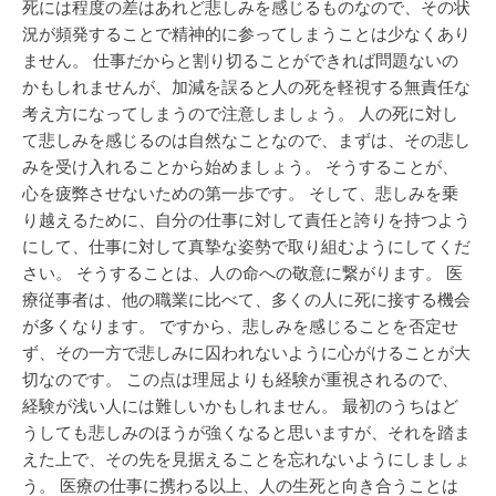
死には程度の差はあれど悲しみを感じるものなので、その状
況が頻発することで精神的に参ってしまうことは少なくあり
ません。 仕事だからと割り切ることができれば問題ないの
かもしれませんが、加減を誤ると人の死を軽視する無責任な
考え方になってしまうので注意しましょう。 人の死に対し
て悲しみを感じるのは自然なことなので、まずは、その悲し
みを受け入れることから始めましょう。 そうすることが、
心を疲弊させないための第一歩です。 そして、悲しみを乗
り越えるために、自分の仕事に対して責任と誇りを持つよう
にして、仕事に対して真摯な姿勢で取り組むようにしてくだ
さい。 そうすることは、人の命への敬意に繋がります。 医
療従事者は、他の職業に比べて、多くの人に死に接する機会
が多くなります。 ですから、悲しみを感じることを否定せ
ず、その一方で悲しみに囚われないように心がけることが大
切なのです。 この点は理屈よりも経験が重視されるので、
経験が浅い人には難しいかもしれません。 最初のうちはど
うしても悲しみのほうが強くなると思いますが、それを踏ま
えた上で、その先を見据えることを忘れないようにしましょ
う。 医療の仕事に携わる以上、人の生死と向き合うことは