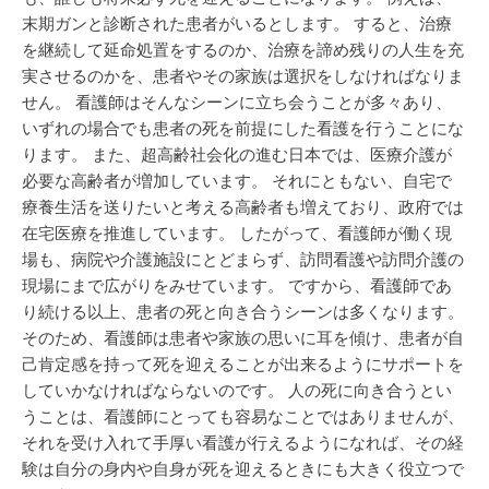
末期ガンと診断された患者がいるとします。 すると、治療
を継続して延命処置をするのか、治療を諦め残りの人生を充
実させるのかを、患者やその家族は選択をしなければなりま
せん。 看護師はそんなシーンに立ち会うことが多々あり、
いずれの場合でも患者の死を前提にした看護を行うことにな
ります。 また、超高齢社会化の進む日本では、医療介護が
必要な高齢者が増加しています。 それにともない、自宅で
療養生活を送りたいと考える高齢者も増えており、政府では
在宅医療を推進しています。 したがって、看護師が働く現
場も、病院や介護施設にとどまらず、訪問看護や訪問介護の
現場にまで広がりをみせています。 ですから、看護師であ
り続ける以上、患者の死と向き合うシーンは多くなります。
そのため、看護師は患者や家族の思いに耳を傾け、患者が自
己肯定感を持って死を迎えることが出来るようにサポートを
していかなければならないのです。 人の死に向き合うとい
うことは、看護師にとっても容易なことではありませんが、
それを受け入れて手厚い看護が行えるようになれば、その経
験は自分の身内や自身が死を迎えるときにも大きく役立つで